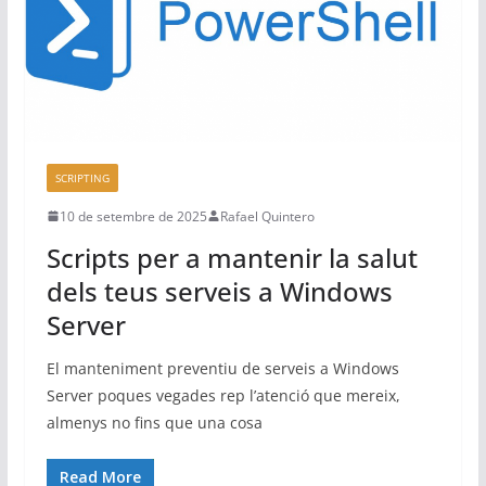
u
n
a
d
m
i
SCRIPTING
n
10 de setembre de 2025
Rafael Quintero
i
Scripts per a mantenir la salut
s
t
dels teus serveis a Windows
r
Server
a
El manteniment preventiu de serveis a Windows
d
Server poques vegades rep l’atenció que mereix,
o
almenys no fins que una cosa
r
d
Read More