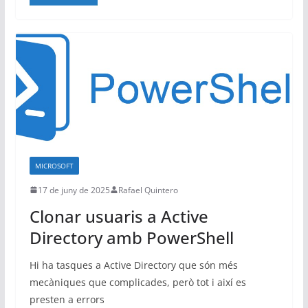
e
s
i
s
t
e
m
e
s
MICROSOFT
17 de juny de 2025
Rafael Quintero
Clonar usuaris a Active
Directory amb PowerShell
Hi ha tasques a Active Directory que són més
mecàniques que complicades, però tot i així es
presten a errors