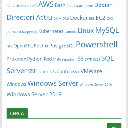
AWS
Debian
Bash
ACL
ALB
Ansible
API
CloudWatch
Cron
Directori Actiu
Docker
EC2
DKIM
DNS
EBS
GPO
MySQL
Linux
Kubernetes
journalctl
Kaspersky
Lambda
Powershell
OpenSSL
Postfix
PostgreSQL
NFS
SQL
S3
Proxmox
Python
Red Hat
repadmin
SFTP
SLES
Server
SSH
VMWare
Ubuntu
Suse
TLS
USMT
Windows Server
Windows
Windows Server 2016
Windows Server 2019
CERCA