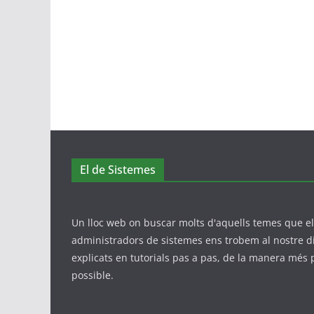
El de Sistemes
Un lloc web on buscar molts d'aquells temes que e
administradors de sistemes ens trobem al nostre di
explicats en tutorials pas a pas, de la manera més 
possible.