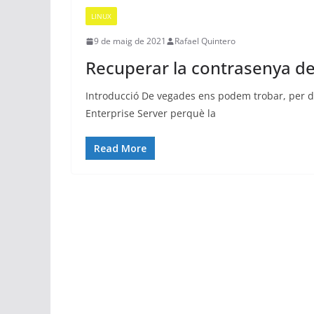
d
LINUX
e
9 de maig de 2021
Rafael Quintero
s
Recuperar la contrasenya de
i
s
Introducció De vegades ens podem trobar, per di
t
Enterprise Server perquè la
e
Read More
m
e
s