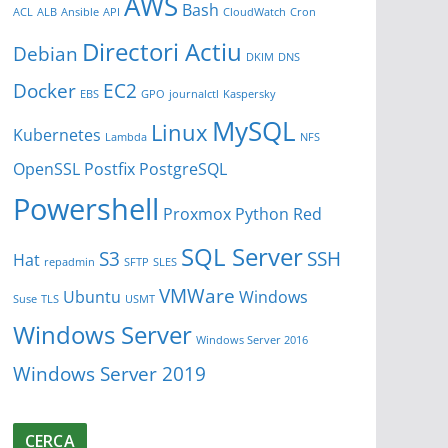
AWS
Bash
ACL
ALB
Ansible
API
CloudWatch
Cron
Directori Actiu
Debian
DKIM
DNS
Docker
EC2
EBS
GPO
journalctl
Kaspersky
MySQL
Linux
Kubernetes
Lambda
NFS
OpenSSL
Postfix
PostgreSQL
Powershell
Proxmox
Python
Red
SQL Server
S3
SSH
Hat
repadmin
SFTP
SLES
VMWare
Ubuntu
Windows
Suse
TLS
USMT
Windows Server
Windows Server 2016
Windows Server 2019
CERCA