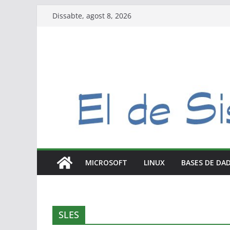
Skip
Dissabte, agost 8, 2026
to
content
E
l
d
i
a
MICROSOFT
LINUX
BASES DE DA
a
d
i
a
SLES
d