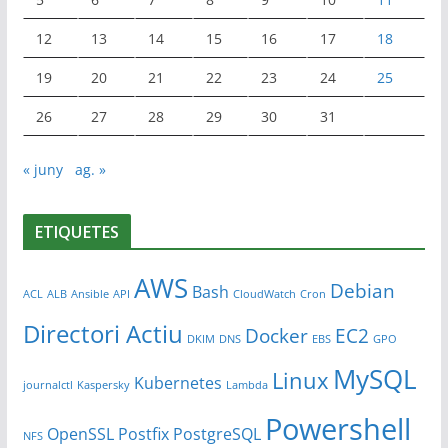
12
13
14
15
16
17
18
19
20
21
22
23
24
25
26
27
28
29
30
31
« juny
ag. »
ETIQUETES
AWS
Debian
Bash
ACL
ALB
Ansible
API
CloudWatch
Cron
Directori Actiu
Docker
EC2
DKIM
DNS
EBS
GPO
MySQL
Linux
Kubernetes
journalctl
Kaspersky
Lambda
Powershell
OpenSSL
Postfix
PostgreSQL
NFS