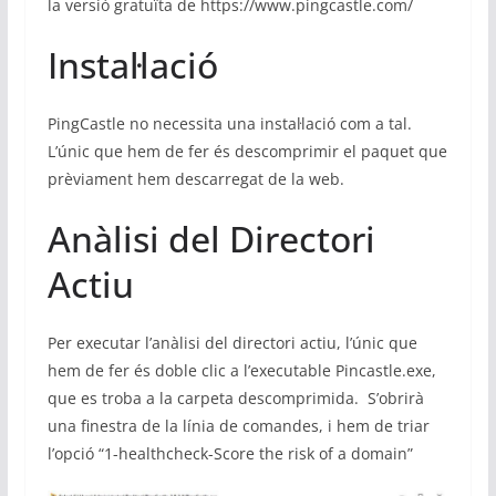
la versió gratuïta de https://www.pingcastle.com/
e
s
Instal·lació
i
s
PingCastle no necessita una instal·lació com a tal.
t
L’únic que hem de fer és descomprimir el paquet que
e
prèviament hem descarregat de la web.
m
Anàlisi del Directori
e
s
Actiu
Per executar l’anàlisi del directori actiu, l’únic que
hem de fer és doble clic a l’executable Pincastle.exe,
que es troba a la carpeta descomprimida. S’obrirà
una finestra de la línia de comandes, i hem de triar
l’opció “1-healthcheck-Score the risk of a domain”