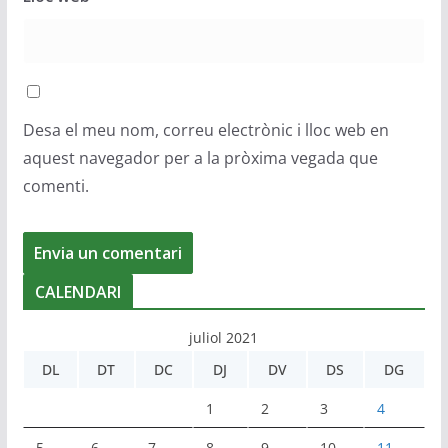
Desa el meu nom, correu electrònic i lloc web en
aquest navegador per a la pròxima vegada que
comenti.
CALENDARI
juliol 2021
DL
DT
DC
DJ
DV
DS
DG
1
2
3
4
5
6
7
8
9
10
11