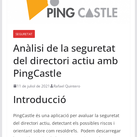
u
n
a
d
SEGURETAT
m
Anàlisi de la seguretat
i
n
del directori actiu amb
i
PingCastle
s
t
11 de juliol de 2021
Rafael Quintero
r
Introducció
a
d
o
PingCastle és una aplicació per avaluar la seguretat
r
del directori actiu, detectant els possibles riscos i
orientant sobre com resoldre’ls. Podem descarregar
d