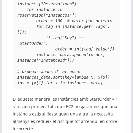
instances["Reservations"]:

    for instance in 
reservation["Instances"]:

        order = 100  # valor por defecto

        for tag in instance.get("Tags", 
[]):

            if tag["Key"] == 
"StartOrder":

                order = int(tag["Value"])

        instances_data.append((order, 
instance["InstanceId"]))

# Ordenar abans d' arrencar

instances_data.sort(key=lambda x: x[0])

ids = [x[1] for x in instances_data]
D’ aquesta manera les instàncies amb StartOrder = 1
s’ inicien primer. Tot i que EC2 no garanteix que una
instància estigui llesta quan una altra la necessita,
almenys es redueix el risc que tot arrenqui en ordre
incorrecte.