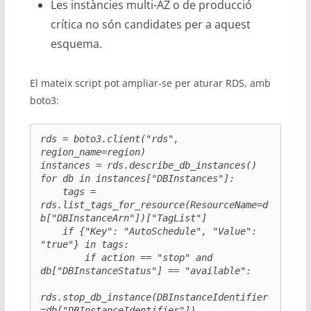
Les instàncies multi-AZ o de producció
crítica no són candidates per a aquest
esquema.
El mateix script pot ampliar-se per aturar RDS, amb
boto3:
rds = boto3.client("rds", 
region_name=region)

instances = rds.describe_db_instances()

for db in instances["DBInstances"]:

    tags = 
rds.list_tags_for_resource(ResourceName=d
b["DBInstanceArn"])["TagList"]

    if {"Key": "AutoSchedule", "Value": 
"true"} in tags:

        if action == "stop" and 
db["DBInstanceStatus"] == "available":

rds.stop_db_instance(DBInstanceIdentifier
=db["DBInstanceIdentifier"])
