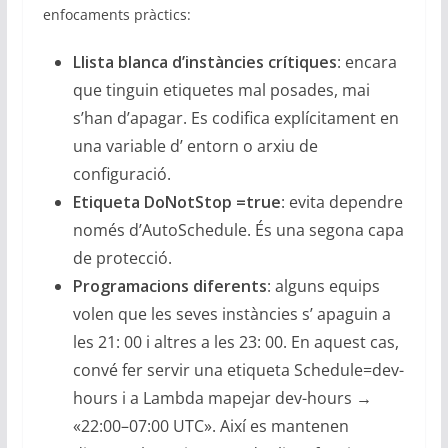
enfocaments pràctics:
Llista blanca d’instàncies crítiques
: encara
que tinguin etiquetes mal posades, mai
s’han d’apagar. Es codifica explícitament en
una variable d’ entorn o arxiu de
configuració.
Etiqueta DoNotStop =true
: evita dependre
només d’AutoSchedule. És una segona capa
de protecció.
Programacions diferents
: alguns equips
volen que les seves instàncies s’ apaguin a
les 21: 00 i altres a les 23: 00. En aquest cas,
convé fer servir una etiqueta Schedule=dev-
hours i a Lambda mapejar dev-hours →
«22:00–07:00 UTC». Així es mantenen