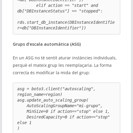
        elif action == "start" and 
db["DBInstanceStatus"] == "stopped":

rds.start_db_instance(DBInstanceIdentifie
r=db["DBInstanceIdentifier"])
Grups d’escala automàtica (ASG)
En un ASG no té sentit aturar instàncies individuals,
perquè el mateix grup les reemplaçaria. La forma
correcta és modificar la mida del grup:
asg = boto3.client("autoscaling", 
region_name=region)

asg.update_auto_scaling_group(

    AutoScalingGroupName="mi-grupo",

    MinSize=0 if action=="stop" else 1,

    DesiredCapacity=0 if action=="stop" 
else 1

)