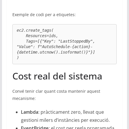
Exemple de codi per a etiquetes:
ec2.create_tags(

    Resources=ids,

    Tags=[{"Key": "LastStoppedBy", 
"Value": f"AutoSchedule-{action}-
{datetime.utcnow().isoformat()}"}]

)
Cost real del sistema
Convé tenir clar quant costa mantenir aquest
mecanisme:
Lambda
: pràcticament zero, llevat que
gestioni milers d’instàncies per execució.
EventBridge
: el cost per regla programada