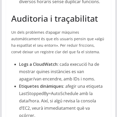
diversos horaris sense duplicar funcions.
Auditoria i traçabilitat
Un dels problemes d’apagar màquines
automàticament és que els usuaris pensin que «algú
ha espatllat el seu entorn». Per reduir friccions,
convé deixar un registre clar del que fa el sistema.
Logs a CloudWatch
: cada execució ha de
mostrar quines instàncies es van
apagar/van encendre, amb IDs i noms.
Etiquetes dinàmiques
: afegir una etiqueta
LastStoppedBy=AutoSchedule amb la
data/hora. Així, si algú revisa la consola
d’EC2, veurà immediatament què va
ocórrer.