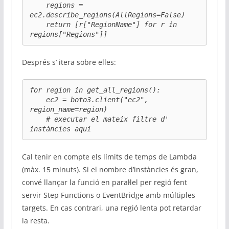
    regions = 
ec2.describe_regions(AllRegions=False)

    return [r["RegionName"] for r in 
regions["Regions"]]
Després s’ itera sobre elles:
for region in get_all_regions():

    ec2 = boto3.client("ec2", 
region_name=region)

    # executar el mateix filtre d' 
instàncies aquí
Cal tenir en compte els límits de temps de Lambda
(màx. 15 minuts). Si el nombre d’instàncies és gran,
convé llançar la funció en paral·lel per regió fent
servir Step Functions o EventBridge amb múltiples
targets. En cas contrari, una regió lenta pot retardar
la resta.