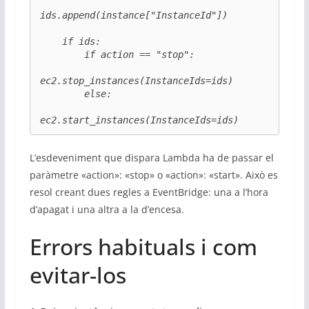
ids.append(instance["InstanceId"])

    if ids:

        if action == "stop":

ec2.stop_instances(InstanceIds=ids)

        else:

ec2.start_instances(InstanceIds=ids)
L’esdeveniment que dispara Lambda ha de passar el
paràmetre «action»: «stop» o «action»: «start». Això es
resol creant dues regles a EventBridge: una a l’hora
d’apagat i una altra a la d’encesa.
Errors habituals i com
evitar-los