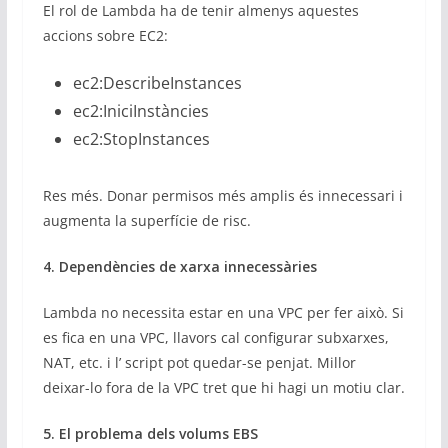
El rol de Lambda ha de tenir almenys aquestes
accions sobre EC2:
ec2:DescribeInstances
ec2:IniciInstàncies
ec2:StopInstances
Res més. Donar permisos més amplis és innecessari i
augmenta la superfície de risc.
4. Dependències de xarxa innecessàries
Lambda no necessita estar en una VPC per fer això. Si
es fica en una VPC, llavors cal configurar subxarxes,
NAT, etc. i l’ script pot quedar-se penjat. Millor
deixar-lo fora de la VPC tret que hi hagi un motiu clar.
5. El problema dels volums EBS