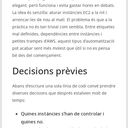
e
elegant, però funciona i evita gastar hores en debats.
s
La idea és senzilla: aturar instàncies EC2 a la nit i
i
arrencar-les de nou al matí. El problema és que a la
s
pràctica no és tan trivial com sembla. Entre etiquetes
mal definides, dependències entre instàncies i
t
petites trampes d’AWS, aquest tipus d’automatització
e
pot acabar sent més molest que útil si no es pensa
m
bé des del començament.
e
s
Decisions prèvies
Abans d’escriure una sola línia de codi convé prendre
diverses decisions que després estalvien molt de
temps:
Quines instàncies s’han de controlar i
quines no.