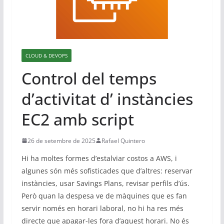
u
n
a
d
CLOUD & DEVOPS
m
Control del temps
i
n
d’activitat d’ instàncies
i
EC2 amb script
s
t
26 de setembre de 2025
Rafael Quintero
r
a
Hi ha moltes formes d’estalviar costos a AWS, i
algunes són més sofisticades que d’altres: reservar
d
instàncies, usar Savings Plans, revisar perfils d’ús.
o
Però quan la despesa ve de màquines que es fan
r
servir només en horari laboral, no hi ha res més
d
directe que apagar-les fora d’aquest horari. No és