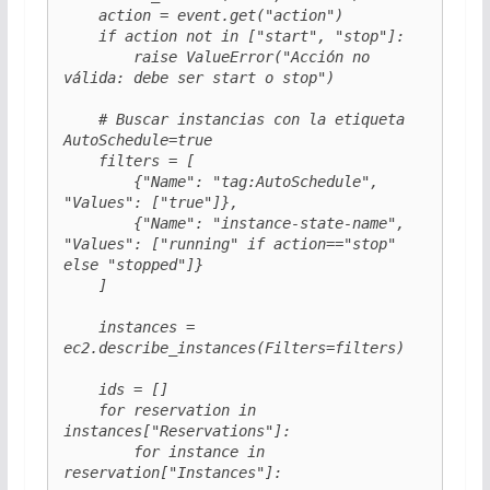
    action = event.get("action")

    if action not in ["start", "stop"]:

        raise ValueError("Acción no 
válida: debe ser start o stop")

    # Buscar instancias con la etiqueta 
AutoSchedule=true

    filters = [

        {"Name": "tag:AutoSchedule", 
"Values": ["true"]},

        {"Name": "instance-state-name", 
"Values": ["running" if action=="stop" 
else "stopped"]}

    ]

    instances = 
ec2.describe_instances(Filters=filters)

    ids = []

    for reservation in 
instances["Reservations"]:

        for instance in 
reservation["Instances"]:
